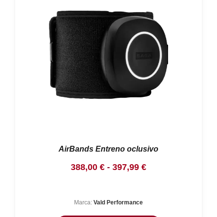
AirBands Entreno oclusivo
Rango
388,00
€
-
397,99
€
de
precios:
Marca:
Vald Performance
desde