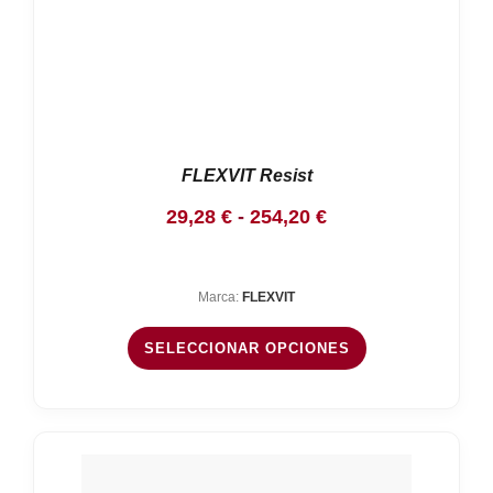
FLEXVIT Resist
Rango
29,28
€
-
254,20
€
de
precios:
Marca:
FLEXVIT
desde
29,28 €
SELECCIONAR OPCIONES
hasta
254,20 €