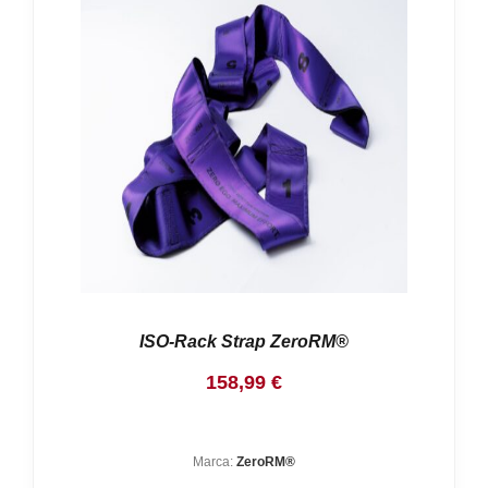
ISO-Rack Strap ZeroRM®
158,99
€
Marca:
ZeroRM®