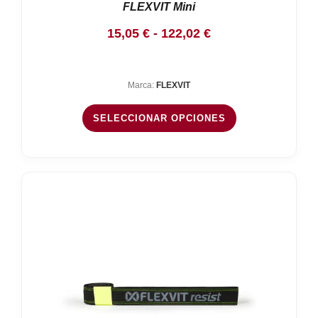
FLEXVIT Mini
Rango
15,05
€
-
122,02
€
de
precios:
Marca:
FLEXVIT
desde
15,05 €
SELECCIONAR OPCIONES
hasta
122,02 €