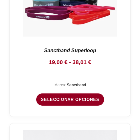
Sanctband Superloop
Rango
19,00
€
-
38,01
€
de
precios:
Marca:
Sanctband
desde
19,00 €
SELECCIONAR OPCIONES
hasta
38,01 €