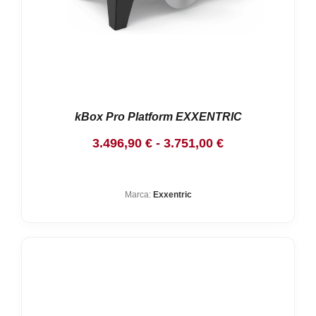
kBox Pro Platform EXXENTRIC
Rango
3.496,90
€
-
3.751,00
€
de
precios:
Marca:
Exxentric
desde
3.496,90 €
hasta
3.751,00 €