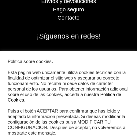
de calidad a precios asequibles.
Envíos y devoluciones
Pago seguro
Material para gimnasio en casa
Contacto
Si lo que buscas es material básico para
¡Síguenos en redes!
montar tu gimnasio en casa, en Iberian
Sportech te traemos lo esencial. Un kit
esencial incluiría:
Bandas de resistencia
,
Política sobre cookies.
colchonetas
o
kettlebells
,
entre otros.
Esta página web únicamente utiliza cookies técnicas con la
finalidad de optimizar el sitio web y asegurar su correcto
Con este pack básico podrás hacer una
funcionamiento. No recaba ni cede datos de carácter
personal de los usuarios. Para obtener información adicional
gran variedad de ejercicios para empezar
sobre el uso de las cookies, acceda a nuestra
Política de
con tu rutina de entrenamiento.
Cookies.
Probablemente, cuando vayas cogiendo
Pulsa el botón ACEPTAR para confirmar que has leído y
2026 Iberian Sportech © Todos los derechos
aceptado la información presentada. Si deseas modificar la
experiencia, vayas viendo otros materiales
reservados.
configuración de las cookies pulsa MODIFICAR TU
que podrías necesitar, como barras y
CONFIGURACIÓN. Después de aceptar, no volveremos a
mostrarte este mensaje.