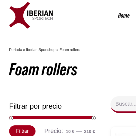
Saltar
al
Home
contenido
Portada
»
Iberian Sportshop
»
Foam rollers
Foam rollers
Filtrar por precio
Precio:
—
Filtrar
10 €
210 €
Precio
Precio