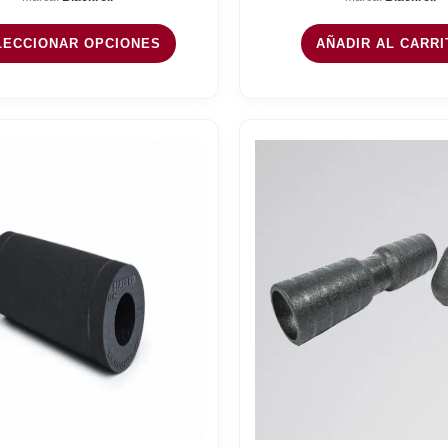
desde
31,90 €
LECCIONAR OPCIONES
AÑADIR AL CARRI
hasta
39,91 €