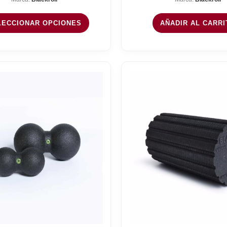
desde
10,90 €
LECCIONAR OPCIONES
AÑADIR AL CARRI
hasta
13,90 €