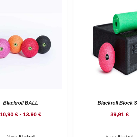
Blackroll BALL
Blackroll Block S
Rango
10,90
€
-
13,90
€
39,91
€
de
precios:
Marca:
Blackroll
Marca:
Blackroll