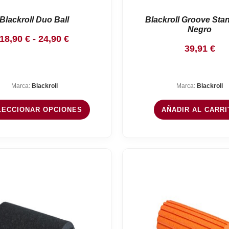
Blackroll Duo Ball
Blackroll Groove Sta
Negro
Rango
18,90
€
-
24,90
€
39,91
€
de
precios:
desde
Marca:
Blackroll
Marca:
Blackroll
18,90 €
hasta
LECCIONAR OPCIONES
AÑADIR AL CARRI
24,90 €