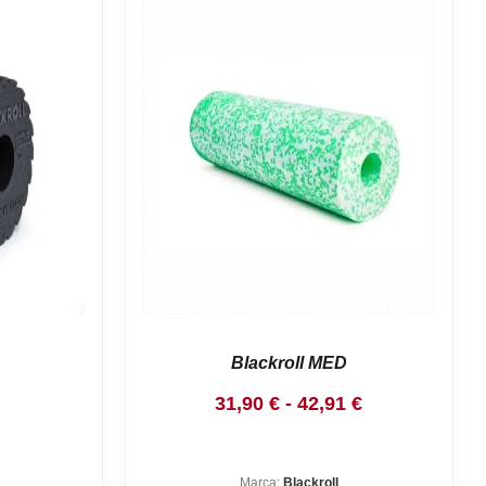
Blackroll MED
Rango
31,90
€
-
42,91
€
de
precios:
Marca:
Blackroll