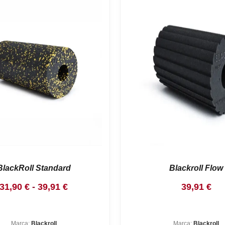
BlackRoll Standard
Blackroll Flow
Rango
31,90
€
-
39,91
€
39,91
€
de
precios:
Marca:
Blackroll
Marca:
Blackroll