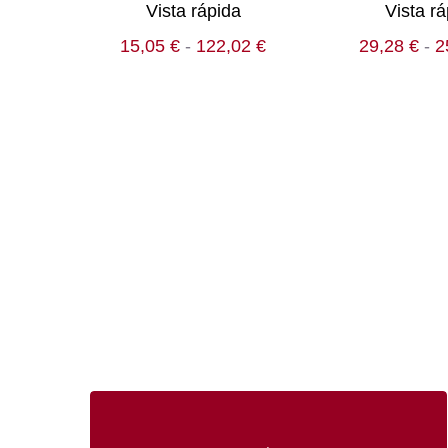
Vista rápida
Vista r
Rango
15,05
€
-
122,02
€
29,28
€
-
2
de
precios:
desde
15,05 €
hasta
122,02 €