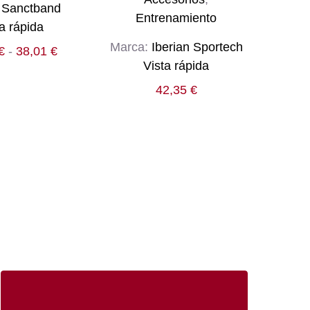
:
Sanctband
Entrenamiento
a rápida
15
Marca:
Iberian Sportech
Rango
€
-
38,01
€
Vista rápida
de
precios:
42,35
€
desde
19,00 €
hasta
38,01 €