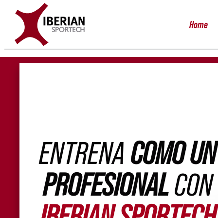
Saltar
al
Home
contenido
ENTRENA
COMO UN
PROFESIONAL
CON
IBERIAN SPORTECH