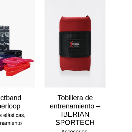
ctband
Tobillera de
FL
erloop
entrenamiento –
Ba
IBERIAN
E
 elásticas
,
SPORTECH
enamiento
Ma
Accesorios
,