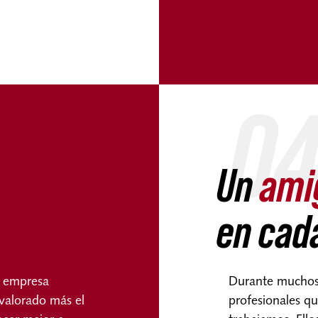
0
Un
ami
en cada
a empresa
Durante muchos 
 valorado más el
profesionales q