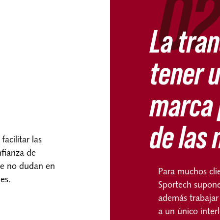
02
La tran
tener 
marca 
de las
acilitar las
nfianza de
ue no dudan en
Para muchos cli
es.
Sportech supone 
además trabajar
a un único interl