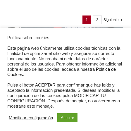
1
2
Siguiente
Política sobre cookies.
Esta página web únicamente utiliza cookies técnicas con la
finalidad de optimizar el sitio web y asegurar su correcto
funcionamiento. No recaba ni cede datos de carácter
personal de los usuarios. Para obtener información adicional
sobre el uso de las cookies, acceda a nuestra
Política de
Cookies.
Pulsa el botón ACEPTAR para confirmar que has leído y
aceptado la información presentada. Si deseas modificar la
configuración de las cookies pulsa MODIFICAR TU
CONFIGURACIÓN. Después de aceptar, no volveremos a
mostrarte este mensaje.
Incrediwear como
tecnología innovadora
Modificar configuración
Aceptar
para aliviar el dolor y