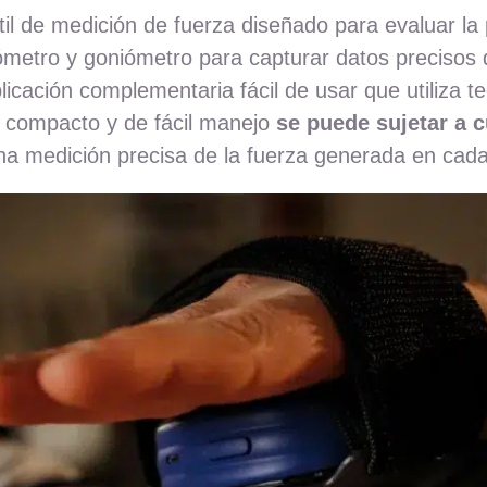
l de medición de fuerza diseñado para evaluar la 
mómetro y goniómetro para capturar datos precisos
plicación complementaria fácil de usar que utiliza 
vo compacto y de fácil manejo
se puede sujetar a 
una medición precisa de la fuerza generada en cad