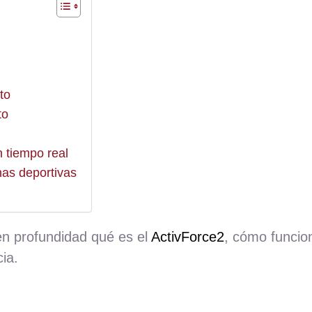
to
to
n tiempo real
inas deportivas
en profundidad qué es el
ActivForce2
, cómo funcio
ia.