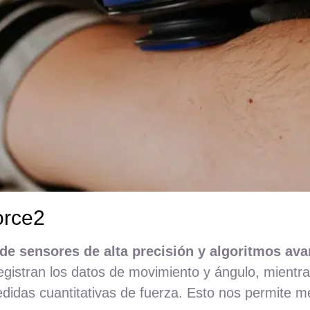
orce2
e sensores de alta precisión y algoritmos avan
gistran los datos de movimiento y ángulo, mientras
edidas cuantitativas de fuerza. Esto nos permite 