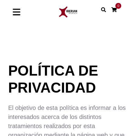
Saltar
0
al
Toggle
contenido
Navigation
Home
Shop
POLÍTICA DE
Soluciones
PRIVACIDAD
Proyectos
Nuestras marcas
El objetivo de esta política es informar a los
interesados acerca de los distintos
Sinergias
tratamientos realizados por esta
organización mediante la página web y que