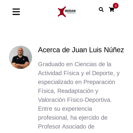
Saltar
0
al
Toggle
contenido
Navigation
Home
Acerca de
Juan Luis Núñez
Shop
Graduado en Ciencias de la
Soluciones
Actividad Física y el Deporte, y
especializado en Preparación
Proyectos
Física, Readaptación y
Valoración Físico-Deportiva.
Nuestras marcas
Entre su experiencia
Sinergias
profesional, ha ejercido de
Profesor Asociado de