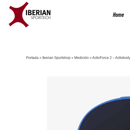
Saltar
al
Home
contenido
Portada
»
Iberian Sportshop
»
Medición
»
ActivForce 2 – Activbod