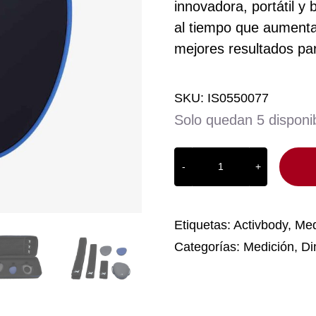
innovadora, portátil y
al tiempo que aumenta
mejores resultados par
SKU:
IS0550077
Solo quedan 5 disponi
ActivForce
2
-
Activbody
Etiquetas:
Activbody
,
Med
cantidad
Categorías:
Medición
,
Di