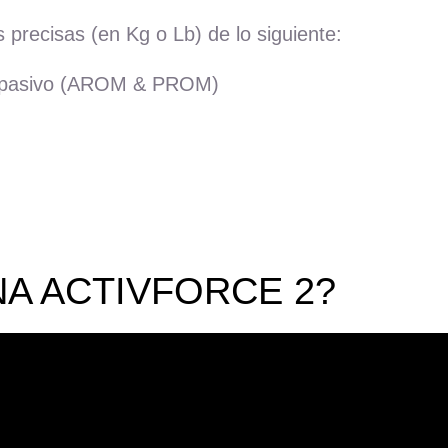
 precisas (en Kg o Lb) de lo siguiente:
y pasivo (AROM & PROM)
A ACTIVFORCE 2?