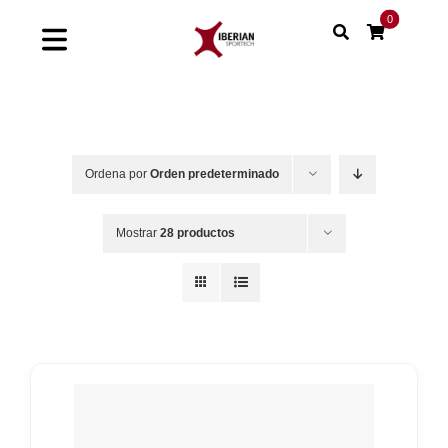
Saltar
0
al
Toggle
contenido
Navigation
Home
Shop
Ordena por
Orden predeterminado
Soluciones
Mostrar
28 productos
Proyectos
Nuestras marcas
Sinergias