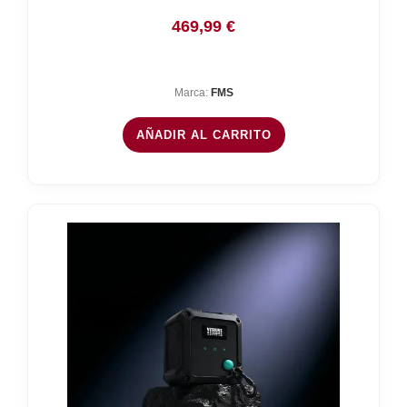
469,99
€
Marca:
FMS
AÑADIR AL CARRITO