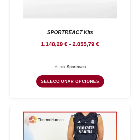
SPORTREACT Kits
Rango
1.148,29
€
-
2.055,79
€
de
precios:
Marca:
Sportreact
desde
1.148,29 €
SELECCIONAR OPCIONES
hasta
2.055,79 €