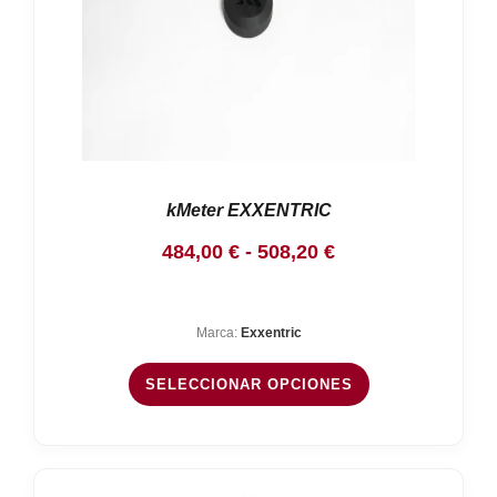
kMeter EXXENTRIC
Rango
484,00
€
-
508,20
€
de
precios:
Marca:
Exxentric
desde
484,00 €
SELECCIONAR OPCIONES
hasta
508,20 €