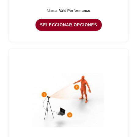
precios:
Marca:
Vald Performance
desde
388,00 €
SELECCIONAR OPCIONES
hasta
397,99 €