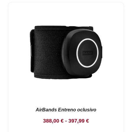
AirBands Entreno oclusivo
Rango
388,00
€
-
397,99
€
de