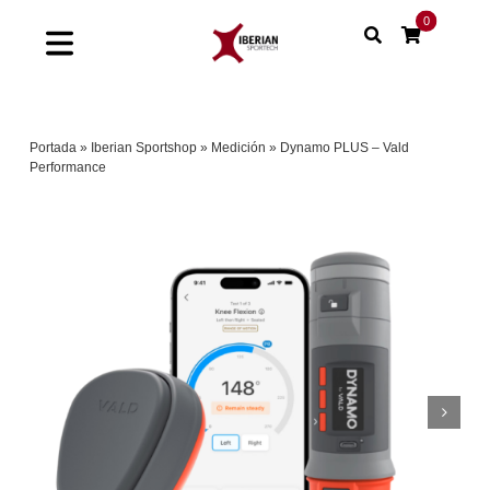
Saltar
0
al
Toggle
contenido
Navigation
Home
Portada
»
Iberian Sportshop
»
Medición
»
Dynamo PLUS – Vald
Performance
Shop
Soluciones
Proyectos
Nuestras marcas
Sinergias