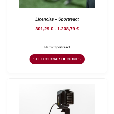
Licencias – Sportreact
Rango
301,29
€
-
1.208,79
€
de
precios:
Marca:
Sportreact
desde
301,29 €
SELECCIONAR OPCIONES
hasta
1.208,79 €