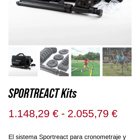
Nosotros
Contacto
Mi cuenta
SPORTREACT Kits
Ran
1.148,29
€
-
2.055,79
€
de
prec
El sistema Sportreact para cronometraje y