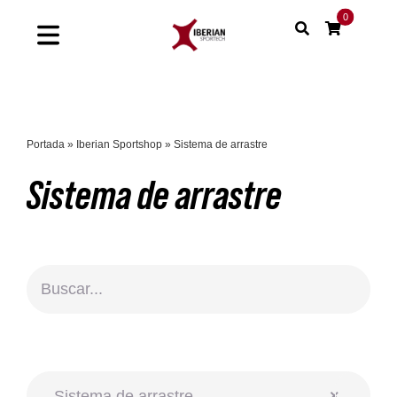
Saltar
0
al
Toggle
contenido
Navigation
Home
Portada
»
Iberian Sportshop
»
Sistema de arrastre
Shop
Sistema de arrastre
Soluciones
Proyectos
Nuestras marcas
Sinergias

Sistema de arrastre
×