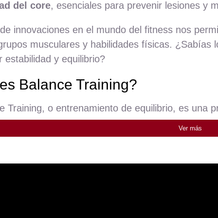
dad del core
, esenciales para prevenir lesiones y m
 de innovaciones en el mundo del fitness nos permi
 grupos musculares y habilidades físicas. ¿Sabías l
 estabilidad y equilibrio?
es Balance Training?
e Training, o entrenamiento de equilibrio, es una 
dad corporal
. Usar herramientas como tablas de equ
Ver más
 Estas herramientas nos desafían a mantenernos ba
y mejora la postura.
ataformas de equilibrio online
s hemos contado las plataformas de equilibrio so
para mejorar el equilibrio, la coordinación y la fuer