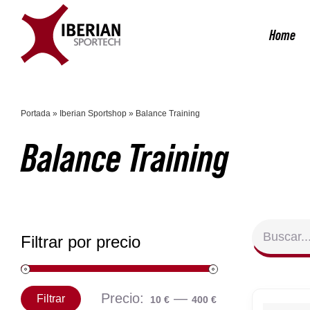
Saltar
al
Home
contenido
Portada
»
Iberian Sportshop
»
Balance Training
Balance Training
Filtrar por precio
Precio:
—
Filtrar
10 €
400 €
Precio
Precio