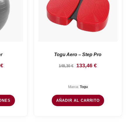
r
Togu Aero – Step Pro
Rango
El
El
0
€
133,46
€
148,30
€
de
precio
precio
precios:
original
actual
Marca:
Togu
desde
era:
es:
15,90 €
148,30 €.
133,46 €.
ONES
AÑADIR AL CARRITO
hasta
17,90 €