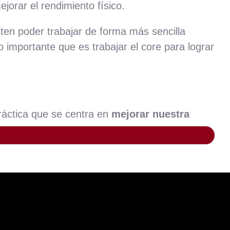
ejorar el rendimiento físico.
ten poder trabajar de forma más sencilla
o importante que es trabajar el core para lograr
práctica que se centra en
mejorar nuestra
ilibrio y plataformas de inestabilidad es
lanceados, lo cual fortalece nuestros
n herramientas versátiles que se pueden
za del core. Sin duda, un accesorio que