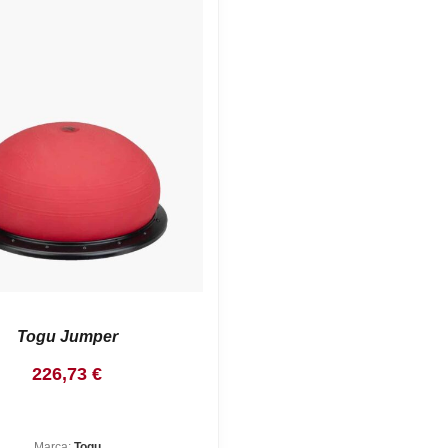
Togu Jumper
226,73
€
Marca:
Togu