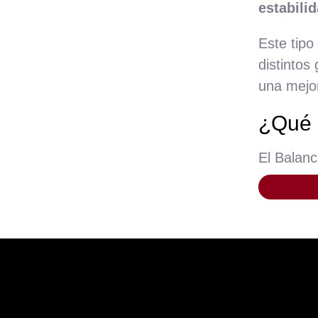
estabili
Este tipo
distintos
una mejor
¿Qué 
El Balanc
estabili
esencial.
músculos 
Tus pl
Como ya o
utilizar 