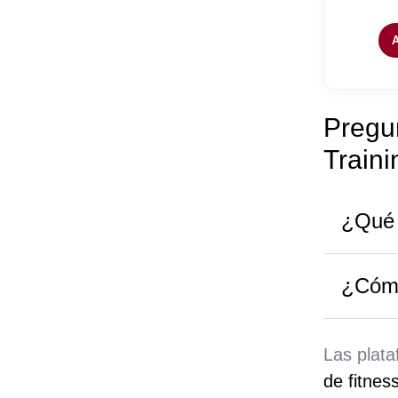
Pregun
Traini
¿Qué e
¿Cómo
Las plata
de fitnes