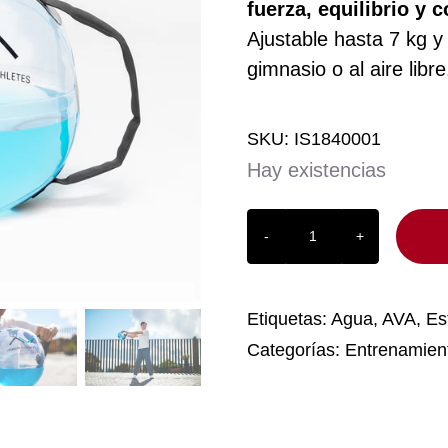
fuerza, equilibrio y 
Ajustable hasta 7 kg y
gimnasio o al aire libre
SKU:
IS1840001
Hay existencias
AquaBag
Ball
AVA
cantidad
Etiquetas:
Agua
,
AVA
,
Es
Categorías:
Entrenamien