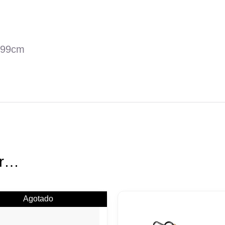
o 99cm
ar…
Agotado