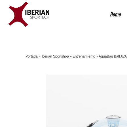
Saltar
al
Home
contenido
Portada
»
Iberian Sportshop
»
Entrenamiento
»
AquaBag Ball AVA