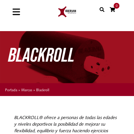
Saltar
0
al
Toggle
contenido
Navigation
Home
BLACKROLL
Shop
Soluciones
Proyectos
Portada
»
Marcas
»
Blackroll
Nuestras marcas
Sinergias
BLACKROLL® ofrece a personas de todas las edades
y niveles deportivos la posibilidad de mejorar su
flexibilidad, equilibrio y fuerza haciendo ejercicios