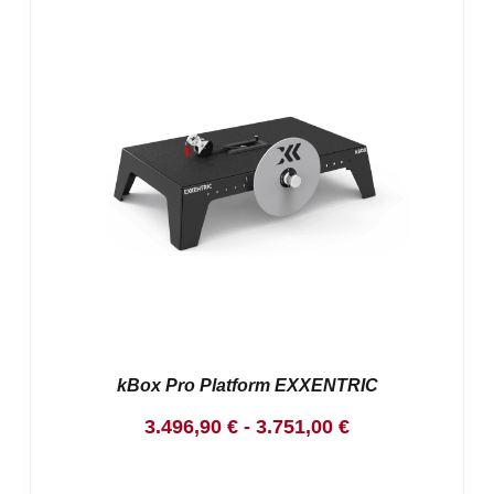
kBox Pro Platform EXXENTRIC
Rango
3.496,90
€
-
3.751,00
€
de
precios: