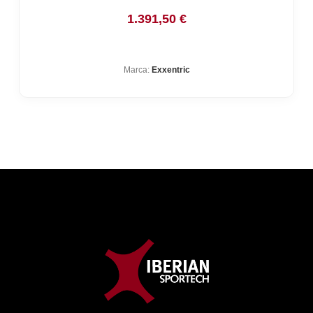
1.391,50
€
Marca:
Exxentric