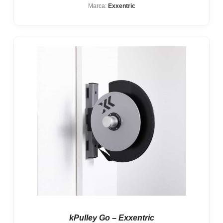
Marca:
Exxentric
desde
3.496,90 €
hasta
3.751,00 €
kPulley Go – Exxentric