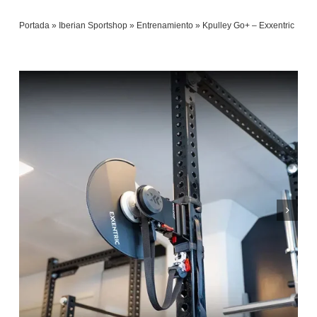
Saltar
Portada
»
Iberian Sportshop
»
Entrenamiento
»
Kpulley Go+ – Exxentric
al
contenido