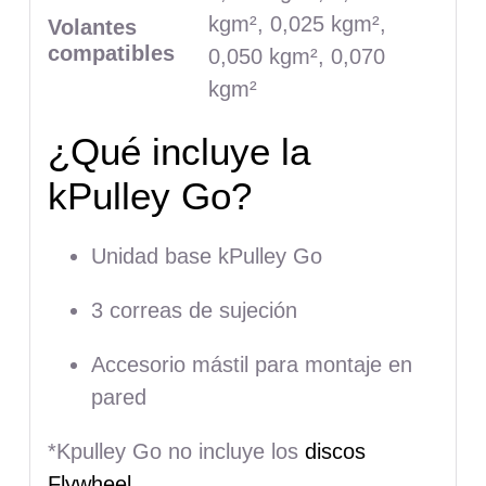
kgm², 0,025 kgm²,
Volantes
compatibles
0,050 kgm², 0,070
kgm²
¿Qué incluye la
kPulley Go?
Unidad base kPulley Go
3 correas de sujeción
Accesorio mástil para montaje en
pared
*Kpulley Go no incluye los
discos
Flywheel
.