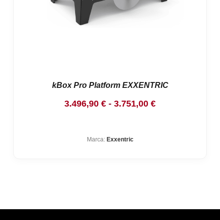
kBox Pro Platform EXXENTRIC
Rango
3.496,90
€
-
3.751,00
€
de
precios:
Marca:
Exxentric
desde
3.496,90 €
hasta
3.751,00 €