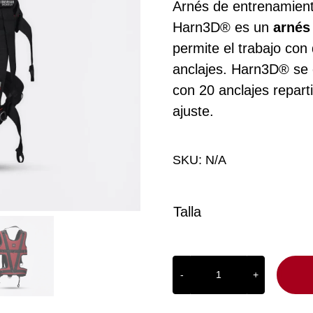
Arnés de entrenamient
Harn3D
®
es un
arnés
permite el trabajo con 
anclajes. Harn3D
®
se 
con 20 anclajes reparti
ajuste.
SKU:
N/A
Talla
Arnés
de
entrenamiento