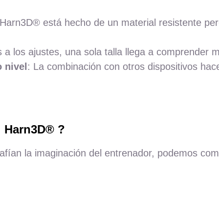
 Harn3D
®
está hecho de un material resistente per
s a los ajustes, una sola talla llega a comprender 
 nivel
: La combinación con otros dispositivos hac
.
el Harn3D® ?
fían la imaginación del entrenador, podemos comb