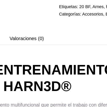
HARN3D
Etiquetas:
20 BF
,
Arnes
,
-
Categorías:
Accesorios
,
Iberian
Sportech
cantidad
Valoraciones (0)
 ENTRENAMIENT
N HARN3D®
to multifuncional que permite el trabajo con difer