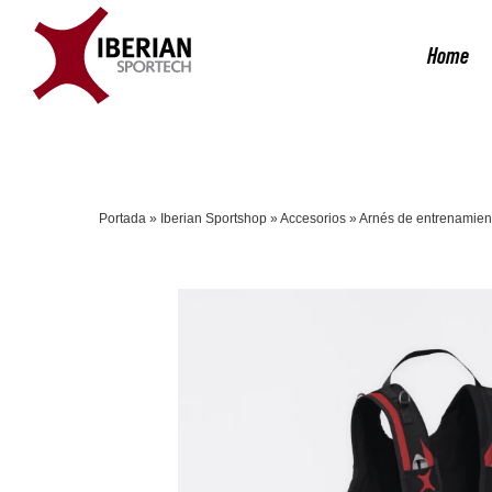
Saltar
al
Home
contenido
Portada
»
Iberian Sportshop
»
Accesorios
»
Arnés de entrenamien