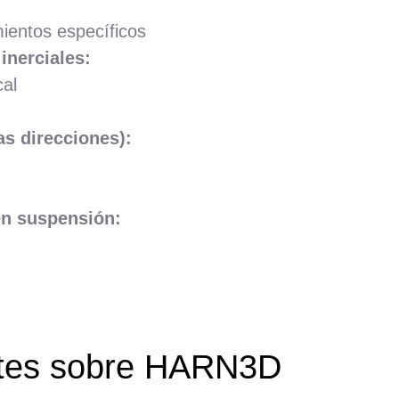
ientos específicos
inerciales:
cal
as direcciones):
en suspensión:
ntes sobre HARN3D