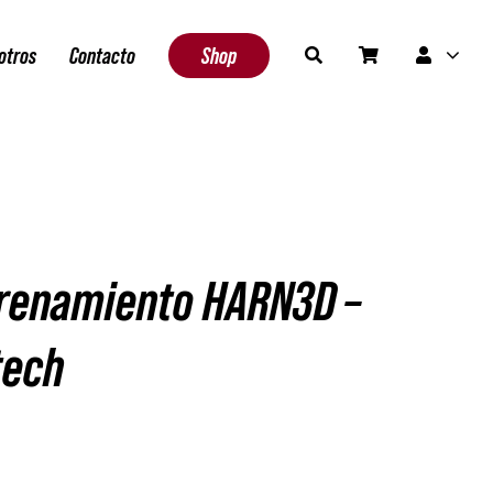
otros
Contacto
Shop
trenamiento HARN3D –
tech