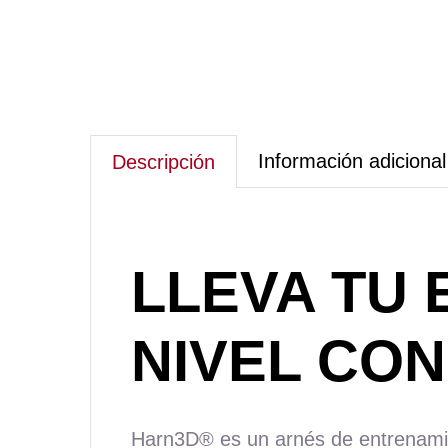
Información adicional
Descripción
LLEVA TU
NIVEL CO
Harn3D
®
es un arnés de entrenamien