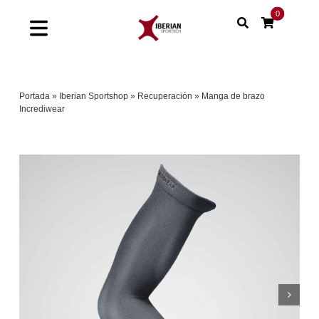
Saltar
0
al
Toggle
contenido
Navigation
Home
Portada
»
Iberian Sportshop
»
Recuperación
»
Manga de brazo
Incrediwear
Shop
Soluciones
Proyectos
Nuestras marcas
Sinergias