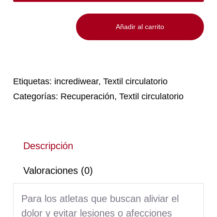
Añadir al carrito
Manga
de
brazo
Incrediwear
cantidad
Etiquetas:
incrediwear
,
Textil circulatorio
Categorías:
Recuperación
,
Textil circulatorio
Descripción
Valoraciones (0)
Para los atletas que buscan aliviar el
dolor y evitar lesiones o afecciones