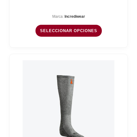
de
precios:
Marca:
Incrediwear
desde
24,95 €
SELECCIONAR OPCIONES
hasta
29,95 €