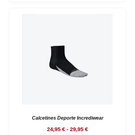
Calcetines Deporte Incrediwear
Rango
24,95
€
-
29,95
€