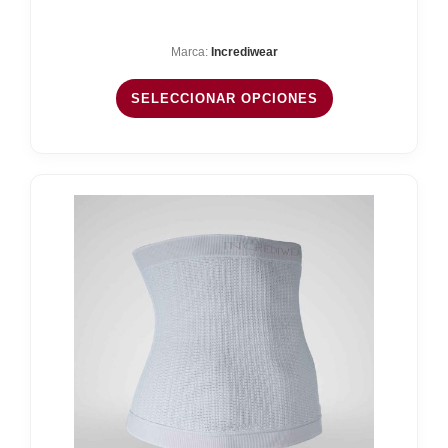
de
precios:
Marca:
Incrediwear
desde
24,95 €
SELECCIONAR OPCIONES
hasta
29,95 €