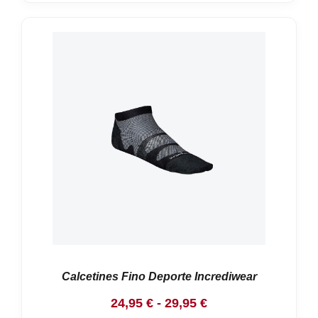
Calcetines Fino Deporte Incrediwear
Rango
24,95
€
-
29,95
€