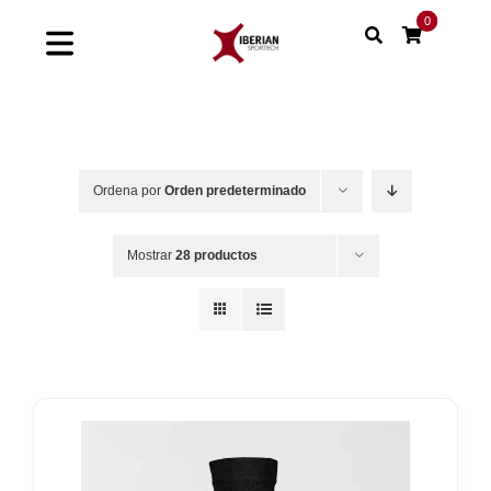
Saltar
0
al
Toggle
contenido
Navigation
Home
Shop
Ordena por
Orden predeterminado
Soluciones
Mostrar
28 productos
Proyectos
Nuestras marcas
Sinergias