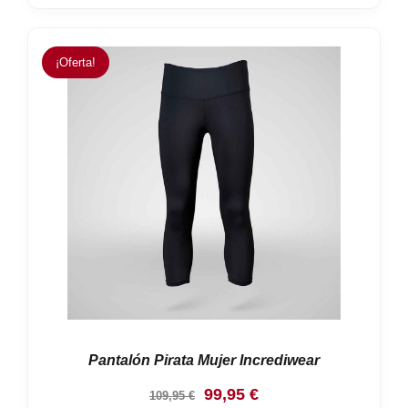
¡Oferta!
Pantalón Pirata Mujer Incrediwear
El
El
99,95
€
109,95
€