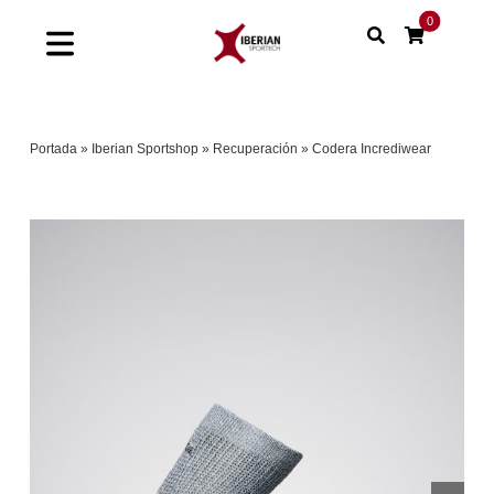
Saltar
0
al
Toggle
contenido
Navigation
Home
Portada
»
Iberian Sportshop
»
Recuperación
»
Codera Incrediwear
Shop
Soluciones
Proyectos
Nuestras marcas
Sinergias