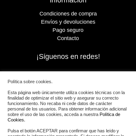
Condiciones de compra
Envíos y devoluciones
Pago seguro
Contacto
¡Síguenos en redes!
Política sobre cookies.
Esta página web únicamente utiliza cookies técnicas con la
finalidad de optimizar el sitio web y asegurar su correcto
funcionamiento. No recaba ni cede datos de carácter
personal de los usuarios. Para obtener información adicional
sobre el uso de las cookies, acceda a nuestra
Política de
Cookies.
Pulsa el botón ACEPTAR para confirmar que has leído y
2026 Iberian Sportech © Todos los derechos