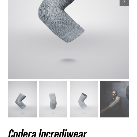
Nosotros
Contacto
Mi cuenta
Codera Incrediwear