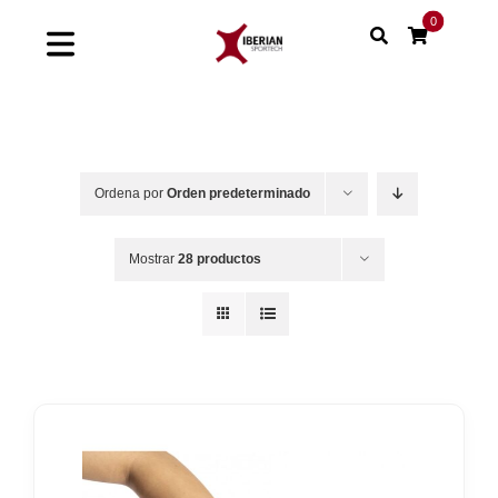
Saltar
0
al
Toggle
contenido
Navigation
Home
Shop
Ordena por
Orden predeterminado
Soluciones
Mostrar
28 productos
Proyectos
Nuestras marcas
Sinergias