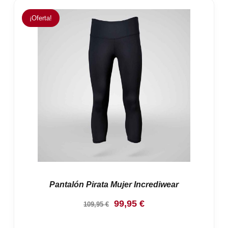
¡Oferta!
Pantalón Pirata Mujer Incrediwear
El
El
99,95
€
109,95
€
precio
precio