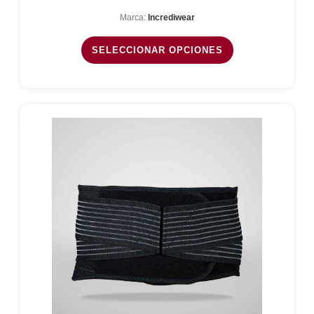
original
actual
Marca:
Incrediwear
era:
es:
109,95 €.
99,95 €.
SELECCIONAR OPCIONES