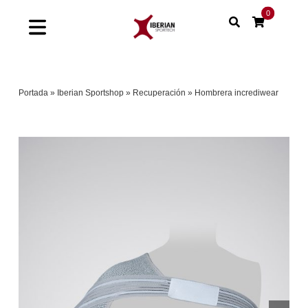
Saltar
0
al
Toggle
contenido
Navigation
Home
Portada
»
Iberian Sportshop
»
Recuperación
»
Hombrera incrediwear
Shop
Soluciones
Proyectos
Nuestras marcas
Sinergias