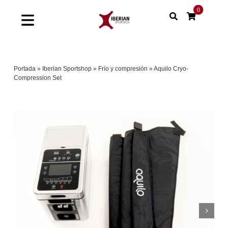
Saltar
0
al
Toggle
contenido
Navigation
Home
Portada
»
Iberian Sportshop
»
Frío y compresión
»
Aquilo Cryo-
Compression Set
Shop
Soluciones
Proyectos
Nuestras marcas
Sinergias