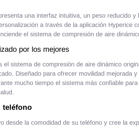
presenta
una
interfaz intuitiva, un
peso
reducido
y 
ersonalización a través de la aplicación Hyperice
nciende el
sistema
de compresión de
aire
dinámi
ilizado
por
los mejores
s el
sistema
de compresión de
aire
dinámico
origin
cado
. Diseñado
para
ofrecer
movilidad
mejorada y 
rante
mucho
tiempo
el
sistema
más
confiable
para
salud
.
 teléfono
vo desde la comodidad de su teléfono y cree la ex