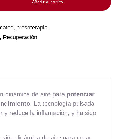
Añadir al carrito
matec
,
presoterapia
,
Recuperación
ón dinámica de aire para
potenciar
endimiento
. La tecnología pulsada
 y reduce la inflamación, y ha sido
esión dinámica de aire para crear