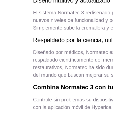
Diseño
intuitivo
y actualizado
El
sistema
Normatec 3 rediseñado 
nuevos niveles de
funcionalidad
y p
Simplemente
sube
la
cremallera
y e
Respaldado
por
la
ciencia
, ut
Diseñado
por
médicos, Normatec e
respaldado científicamente del
mer
restaurativos, Normatec ha sido
du
del
mundo
que
buscan
mejorar
su
Combina Normatec 3 con tu
Controle sin problemas su dispositi
con la aplicación móvil de Hyperice.