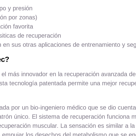
po y presión
ión por zonas)
ción favorita
iticas de recuperación
 en sus otras aplicaciones de entrenamiento y se
ec?
l más innovador en la recuperación avanzada de la
, esta tecnología patentada permite una mejor recu
da por un bio-ingeniero médico que se dio cuenta 
trón único. El sistema de recuperación funciona m
recuperación muscular. La sensación es similar a la
s empujar los desechos del metabolismo que se en