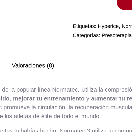
Normatec
3
Hyperice
cantidad
Etiquetas:
Hyperice
,
Nor
Categorías:
Presoterapia
Valoraciones (0)
 de la popular línea Normatec. Utiliza la compresi
pido
,
mejorar tu entrenamiento
y
aumentar tu r
promueve la circulación, la recuperación muscular
 los atletas de élite de todo el mundo.
ntes lo habías hecho. Normatec 3 utiliza la compr