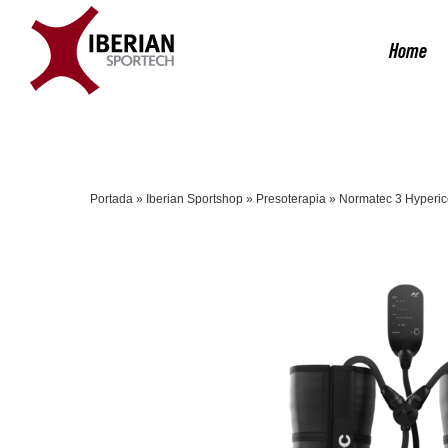
Saltar
al
Home
contenido
Portada
»
Iberian Sportshop
»
Presoterapia
»
Normatec 3 Hyperic