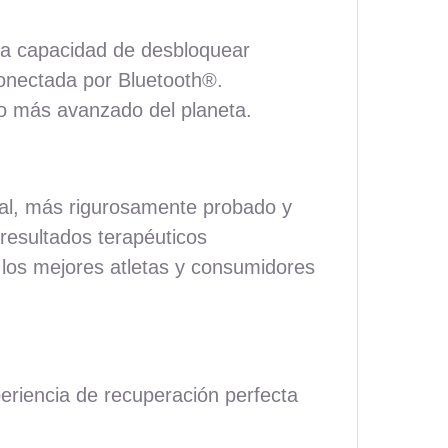
la
capacidad
de
desbloquear
 conectada
por
Bluetooth®.
co más
avanzado
del
planeta
.
al
, más
rigurosamente
probado
y
resultados terapéuticos
los mejores atletas y consumidores
periencia de recuperación perfecta