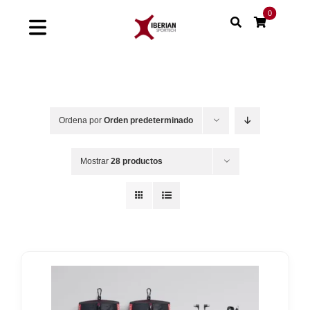
Saltar
0
al
Toggle
contenido
Navigation
Home
Shop
Ordena por
Orden predeterminado
Soluciones
Mostrar
28 productos
Proyectos
Nuestras marcas
Sinergias