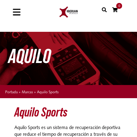
Saltar
0
al
Toggle
contenido
Navigation
Home
AQUILO
Shop
Soluciones
Proyectos
Portada
»
Marcas
»
Aquilo Sports
Nuestras marcas
Aquilo Sports
Sinergias
Aquilo Sports es un sistema de recuperación deportiva
que reduce el tiempo de recuperación a través de su