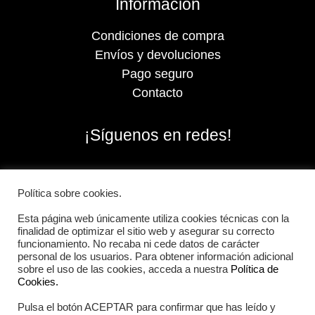
Información
Condiciones de compra
Envíos y devoluciones
Pago seguro
Contacto
¡Síguenos en redes!
Política sobre cookies.
Esta página web únicamente utiliza cookies técnicas con la
finalidad de optimizar el sitio web y asegurar su correcto
funcionamiento. No recaba ni cede datos de carácter
personal de los usuarios. Para obtener información adicional
sobre el uso de las cookies, acceda a nuestra
Política de
Cookies.
Pulsa el botón ACEPTAR para confirmar que has leído y
2026 Iberian Sportech © Todos los derechos