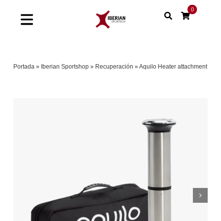
Saltar
0
al
Toggle
contenido
Navigation
Home
Portada
»
Iberian Sportshop
»
Recuperación
»
Aquilo Heater attachment
Shop
Soluciones
Proyectos
Nuestras marcas
Sinergias