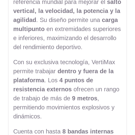
referencia mundial para mejorar el
salto
vertical, la velocidad, la potencia y la
agilidad
. Su diseño permite una
carga
multipunto
en extremidades superiores
e inferiores, maximizando el desarrollo
del rendimiento deportivo.
Con su exclusiva tecnología, VertiMax
permite trabajar
dentro y fuera de la
plataforma
. Los
4 puntos de
resistencia externos
ofrecen un rango
de trabajo de más de
9 metros
,
permitiendo movimientos explosivos y
dinámicos.
Cuenta con hasta
8 bandas internas