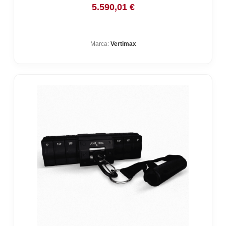
5.590,01
€
Marca:
Vertimax