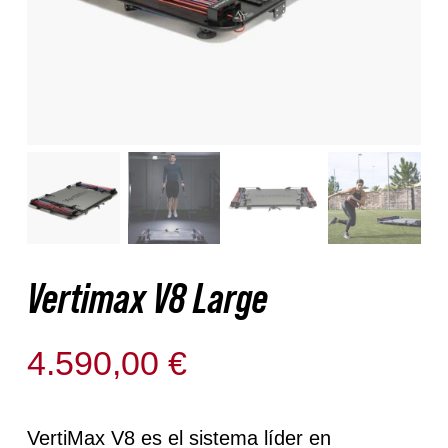
Nosotros
Contacto
Mi cuenta
Vertimax V8 Large
4.590,00
€
VertiMax V8 es el sistema líder en