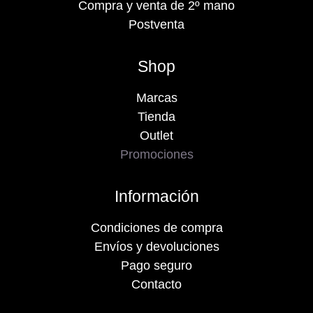
Compra y venta de 2º mano
Postventa
Shop
Marcas
Tienda
Outlet
Promociones
Información
Condiciones de compra
Envíos y devoluciones
Pago seguro
Contacto