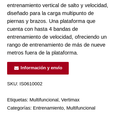
entrenamiento vertical de salto y velocidad,
diseñado para la carga multipunto de
piernas y brazos. Una plataforma que
cuenta con hasta 4 bandas de
entrenamiento de velocidad, ofreciendo un
rango de entrenamiento de más de nueve
metros fuera de la plataforma.
Información y envío
SKU:
IS0610002
Etiquetas:
Multifuncional
,
Vertimax
Categorías:
Entrenamiento
,
Multifuncional