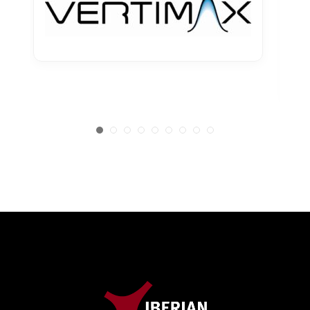
hasta
2.934,25 €