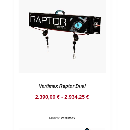
Vertimax Raptor Dual
Rango
2.390,00
€
-
2.934,25
€
de
precios:
Marca:
Vertimax
desde
2.390,00 €