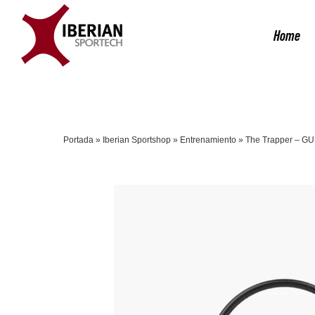
Saltar
al
Home
contenido
Portada
»
Iberian Sportshop
»
Entrenamiento
»
The Trapper – G