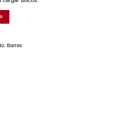
ío
to
,
Barras