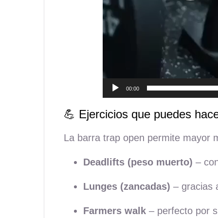
00:00
💪 Ejercicios que puedes hac
La barra trap open permite mayor mov
Deadlifts (peso muerto)
– con
Lunges (zancadas)
– gracias a
Farmers walk
– perfecto por s