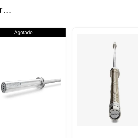
ar…
Agotado