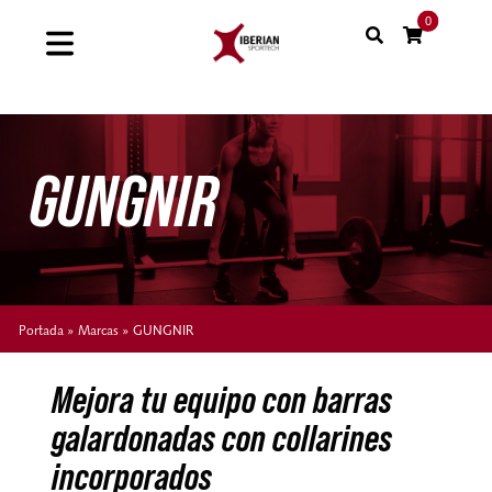
Saltar
0
al
Toggle
contenido
Navigation
Home
GUNGNIR
Shop
Soluciones
Proyectos
Portada
»
Marcas
»
GUNGNIR
Nuestras marcas
Mejora tu equipo con barras
galardonadas con collarines
Sinergias
incorporados