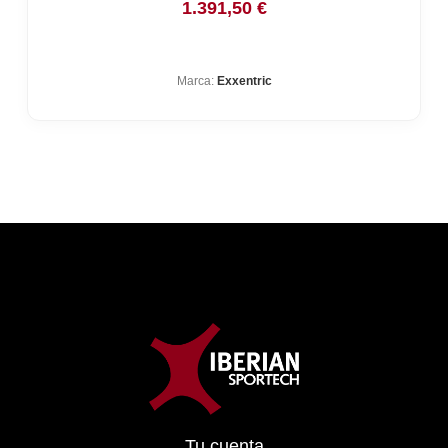
1.391,50
€
Marca:
Exxentric
Tu cuenta