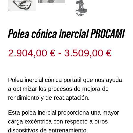
Polea cónica inercial PROCAMI
Ran
2.904,00
€
-
3.509,00
€
de
Sin existencias
prec
Polea inercial cónica portátil que nos ayuda
des
a optimizar los procesos de mejora de
2.90
rendimiento y de readaptación.
hast
Esta polea inercial proporciona una mayor
3.50
carga excéntrica con respecto a otros
dispositivos de entrenamiento.