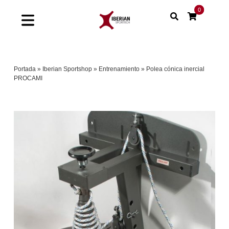
Saltar
0
al
Toggle
contenido
Navigation
Home
Portada
»
Iberian Sportshop
»
Entrenamiento
»
Polea cónica inercial
PROCAMI
Shop
Soluciones
Proyectos
Nuestras marcas
Sinergias