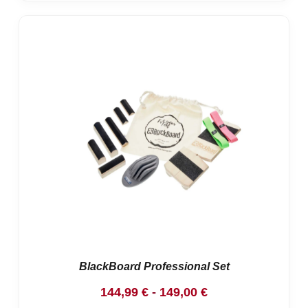
BlackBoard Professional Set
Rango
144,99
€
-
149,00
€