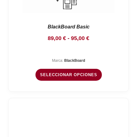
BlackBoard Basic
Rango
89,00
€
-
95,00
€
de
precios:
Marca:
BlackBoard
desde
89,00 €
SELECCIONAR OPCIONES
hasta
95,00 €