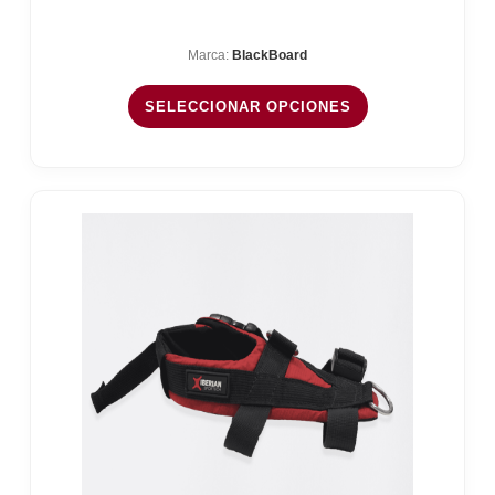
de
precios:
Marca:
BlackBoard
desde
144,99 €
SELECCIONAR OPCIONES
hasta
149,00 €