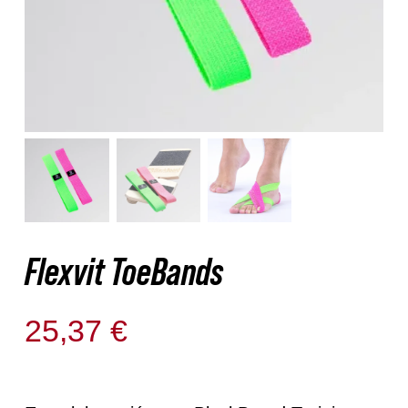
Nosotros
Contacto
Mi cuenta
Flexvit ToeBands
25,37
€
Solo quedan 5 disponibles (puede reservarse)