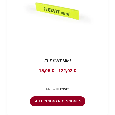
FLEXVIT Mini
Rango
15,05
€
-
122,02
€
de
precios:
Marca:
FLEXVIT
desde
15,05 €
SELECCIONAR OPCIONES
hasta
122,02 €