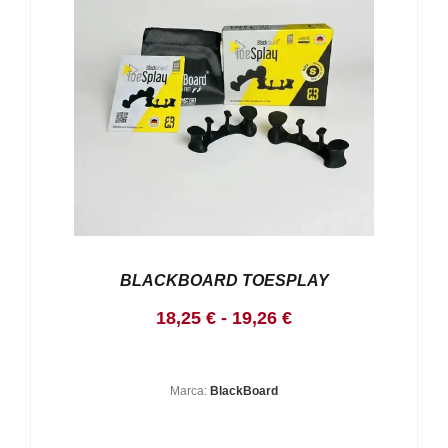
Nosotros
Contacto
Mi cuenta
BLACKBOARD TOESPLAY
Rango
18,25
€
-
19,26
€
de
precios:
Marca:
BlackBoard
desde
18,25 €