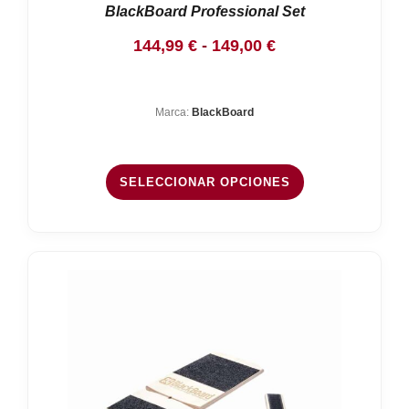
BlackBoard Professional Set
Rango
144,99
€
-
149,00
€
de
precios:
Marca:
BlackBoard
desde
144,99 €
hasta
SELECCIONAR OPCIONES
149,00 €