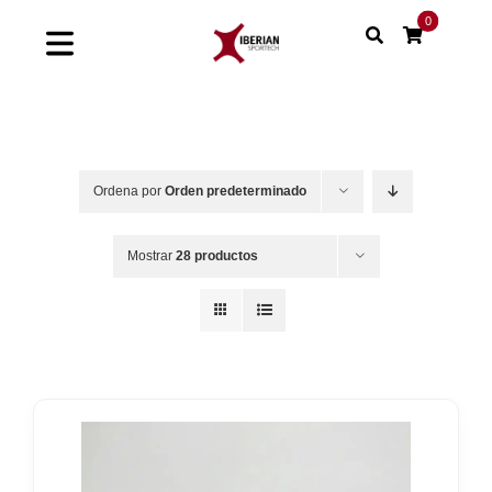
Saltar
0
al
Toggle
contenido
Navigation
Home
Shop
Ordena por
Orden predeterminado
Soluciones
Mostrar
28 productos
Proyectos
Nuestras marcas
Sinergias