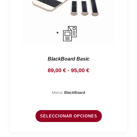
BlackBoard Basic
Rango
89,00
€
-
95,00
€
de
precios:
Marca:
BlackBoard
desde
89,00 €
hasta
SELECCIONAR OPCIONES
95,00 €