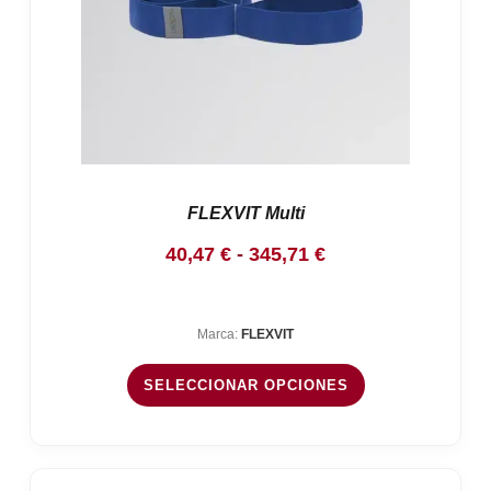
FLEXVIT Multi
Rango
40,47
€
-
345,71
€
de
precios:
Marca:
FLEXVIT
desde
40,47 €
SELECCIONAR OPCIONES
hasta
345,71 €