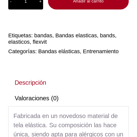
Añadir al carrito
FLEXVIT
REVOLVE
Set
of
5
Etiquetas:
bandas
,
Bandas elasticas
,
bands
,
"Pentathlon"
elasticos
,
flexvit
cantidad
Categorías:
Bandas elásticas
,
Entrenamiento
Descripción
Valoraciones (0)
Fabricada en un novedoso material de
tela elástica. Su composición las hace
única, siendo apta para alérgicos con un