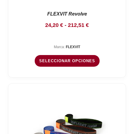
FLEXVIT Revolve
Rango
24,20
€
-
212,51
€
de
precios:
Marca:
FLEXVIT
desde
24,20 €
SELECCIONAR OPCIONES
hasta
212,51 €