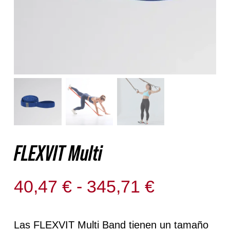
Nosotros
Contacto
Mi cuenta
FLEXVIT Multi
Rango
40,47
€
-
345,71
€
de
precios:
Las FLEXVIT Multi Band tienen un tamaño