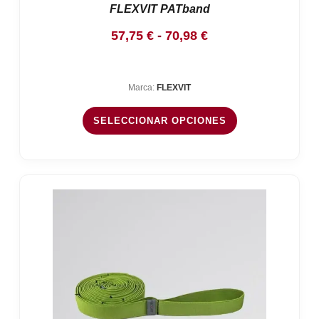
FLEXVIT PATband
Rango
57,75
€
-
70,98
€
de
precios:
Marca:
FLEXVIT
desde
57,75 €
SELECCIONAR OPCIONES
hasta
70,98 €