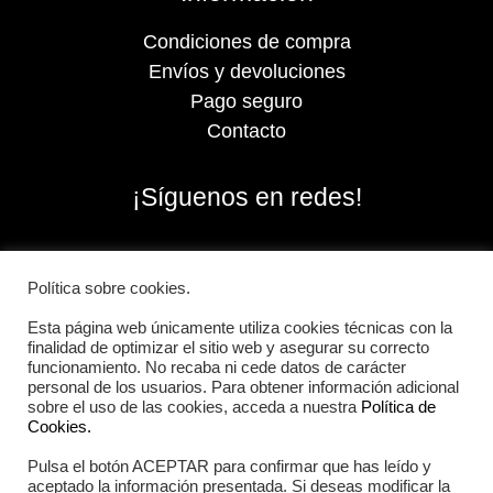
Condiciones de compra
Envíos y devoluciones
Pago seguro
Contacto
¡Síguenos en redes!
Política sobre cookies.
Esta página web únicamente utiliza cookies técnicas con la
finalidad de optimizar el sitio web y asegurar su correcto
funcionamiento. No recaba ni cede datos de carácter
personal de los usuarios. Para obtener información adicional
sobre el uso de las cookies, acceda a nuestra
Política de
Cookies.
Pulsa el botón ACEPTAR para confirmar que has leído y
2026 Iberian Sportech © Todos los derechos
aceptado la información presentada. Si deseas modificar la