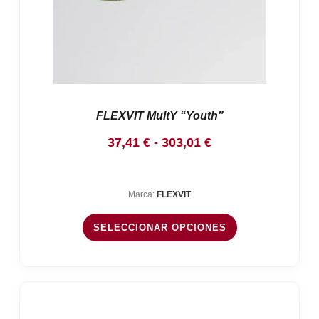
FLEXVIT MultY “Youth”
Rango
37,41
€
-
303,01
€
de
precios:
Marca:
FLEXVIT
desde
37,41 €
SELECCIONAR OPCIONES
hasta
303,01 €