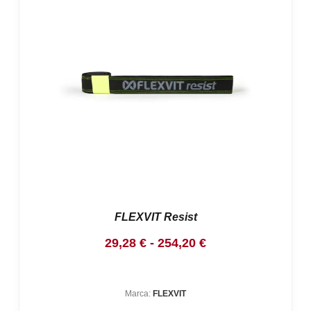
FLEXVIT Resist
Rango
29,28
€
-
254,20
€
de
precios:
Marca:
FLEXVIT
desde