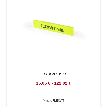
FLEXVIT Mini
Rango
15,05
€
-
122,02
€
de
precios:
Marca:
FLEXVIT
desde