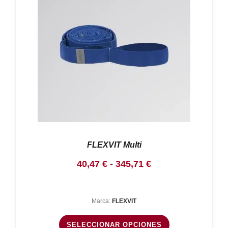
FLEXVIT Multi
Rango
40,47
€
-
345,71
€
de
precios:
Marca:
FLEXVIT
desde
40,47 €
SELECCIONAR OPCIONES