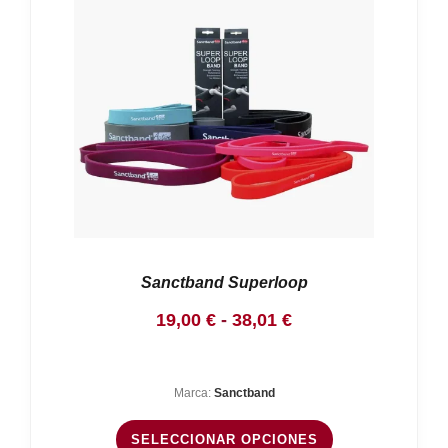
Sanctband Superloop
Rango
19,00
€
-
38,01
€
de
precios:
Marca:
Sanctband
desde
19,00 €
SELECCIONAR OPCIONES