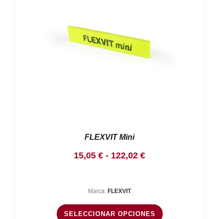
Nosotros
Contacto
Mi cuenta
FLEXVIT Mini
Rango
15,05
€
-
122,02
€
de
precios:
Marca:
FLEXVIT
desde
15,05 €
SELECCIONAR OPCIONES