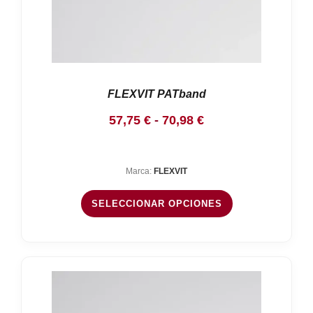
FLEXVIT PATband
Rango
57,75
€
-
70,98
€
de
precios:
Marca:
FLEXVIT
desde
57,75 €
SELECCIONAR OPCIONES
hasta
70,98 €