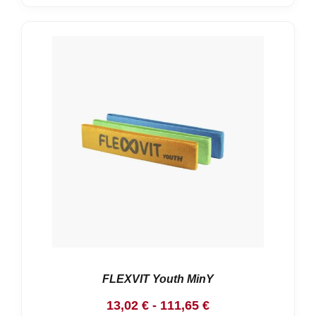
FLEXVIT Youth MinY
Rango
13,02
€
-
111,65
€