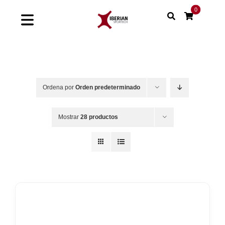
Saltar
0
al
Toggle
contenido
Navigation
Home
Shop
Ordena por
Orden predeterminado
Soluciones
Mostrar
28 productos
Proyectos
Nuestras marcas
Sinergias