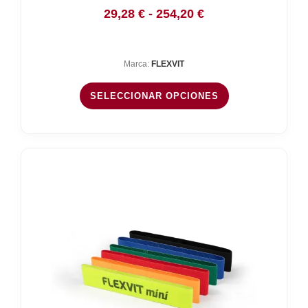
Rango
29,28
€
-
254,20
€
de
precios:
Marca:
FLEXVIT
desde
29,28 €
SELECCIONAR OPCIONES
hasta
254,20 €