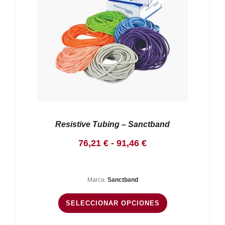
Resistive Tubing – Sanctband
Rango
76,21
€
-
91,46
€
de
precios:
Marca:
Sanctband
desde
76,21 €
SELECCIONAR OPCIONES
hasta
91,46 €