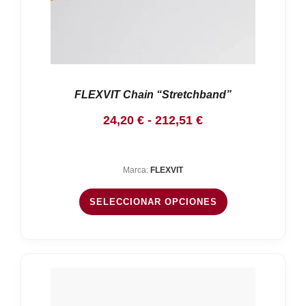
FLEXVIT Chain “Stretchband”
Rango
24,20
€
-
212,51
€
de
precios:
Marca:
FLEXVIT
desde
24,20 €
SELECCIONAR OPCIONES
hasta
212,51 €