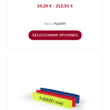
Rango
24,20
€
-
212,51
€
de
precios:
Marca:
FLEXVIT
desde
24,20 €
SELECCIONAR OPCIONES
hasta
212,51 €