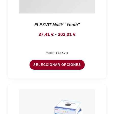
FLEXVIT MultY “Youth”
Rango
37,41
€
-
303,01
€
de
precios:
Marca:
FLEXVIT
desde
37,41 €
SELECCIONAR OPCIONES
hasta
303,01 €