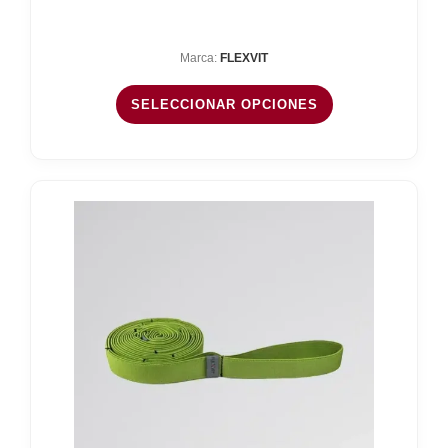
de
precios:
Marca:
FLEXVIT
desde
13,02 €
SELECCIONAR OPCIONES
hasta
111,65 €