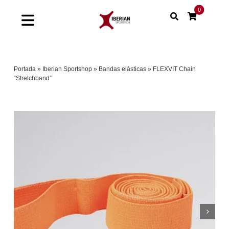
Saltar
0
al
Toggle
contenido
Navigation
Home
Portada
»
Iberian Sportshop
»
Bandas elásticas
»
FLEXVIT Chain
“Stretchband”
Shop
Soluciones
Proyectos
Nuestras marcas
Sinergias