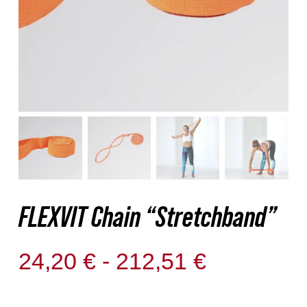
Nosotros
Contacto
Mi cuenta
FLEXVIT Chain “Stretchband”
Rango
24,20
€
-
212,51
€
de