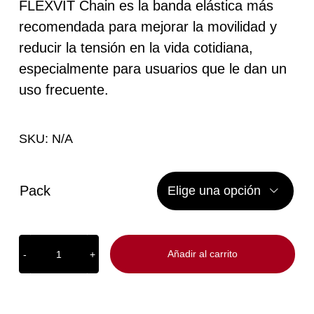
precios:
FLEXVIT Chain es la banda elástica más
recomendada para mejorar la movilidad y
desde
reducir la tensión en la vida cotidiana,
24,20 €
especialmente para usuarios que le dan un
hasta
uso frecuente.
212,51 €
SKU:
N/A
Pack

Añadir al carrito
FLEXVIT
Chain
"Stretchband"
cantidad