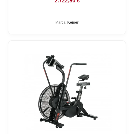
2.722,50
€
Marca:
Keiser