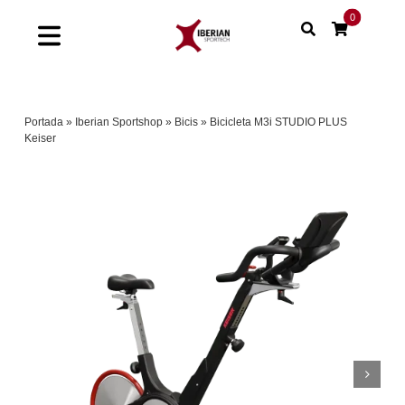
Saltar
0
al
Toggle
contenido
Navigation
Home
Portada
»
Iberian Sportshop
»
Bicis
»
Bicicleta M3i STUDIO PLUS
Keiser
Shop
Soluciones
Proyectos
Nuestras marcas
Sinergias