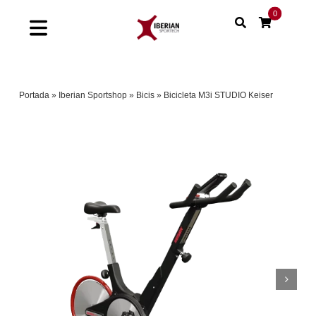
Saltar
0
al
Toggle
contenido
Navigation
Home
Portada
»
Iberian Sportshop
»
Bicis
»
Bicicleta M3i STUDIO Keiser
Shop
Soluciones
Proyectos
Nuestras marcas
Sinergias