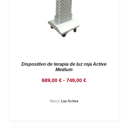
Dispositivo de terapia de luz roja Active
Medium
Rango
689,00
€
-
749,00
€
de
precios:
Marca:
Luz Activa
desde
689,00 €
hasta
749,00 €