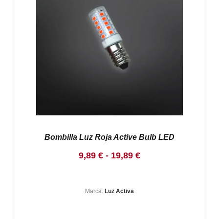
Nosotros
Contacto
Mi cuenta
Bombilla Luz Roja Active Bulb LED
Rango
9,89
€
-
19,89
€
de
precios:
Marca:
Luz Activa
desde
9,89 €