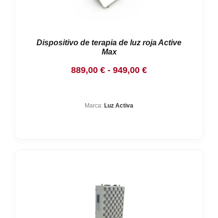
Dispositivo de terapia de luz roja Active
Max
Rango
889,00
€
-
949,00
€
de
precios:
Marca:
Luz Activa
desde
889,00 €
hasta
949,00 €