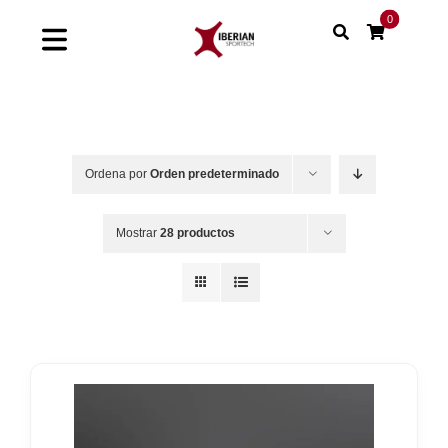
Saltar
0
al
Toggle
contenido
Navigation
Home
Shop
Ordena por
Orden predeterminado
Soluciones
Mostrar
28 productos
Proyectos
Nuestras marcas
Sinergias