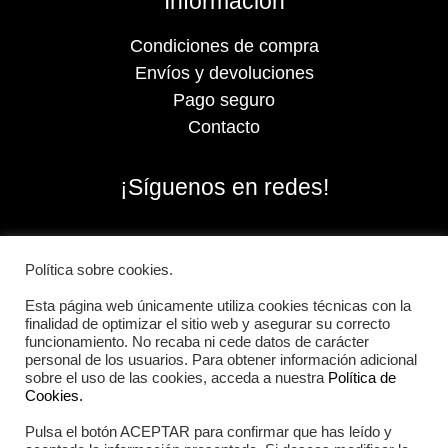
Información
Condiciones de compra
Envíos y devoluciones
Pago seguro
Contacto
¡Síguenos en redes!
Política sobre cookies.
Esta página web únicamente utiliza cookies técnicas con la
finalidad de optimizar el sitio web y asegurar su correcto
funcionamiento. No recaba ni cede datos de carácter
personal de los usuarios. Para obtener información adicional
sobre el uso de las cookies, acceda a nuestra
Política de
Cookies.
Pulsa el botón ACEPTAR para confirmar que has leído y
2026 Iberian Sportech © Todos los derechos