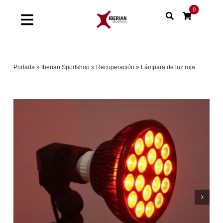
Saltar
0
al
Toggle
contenido
Navigation
Home
Portada
»
Iberian Sportshop
»
Recuperación
»
Lámpara de luz roja
Shop
Soluciones
Proyectos
Nuestras marcas
Sinergias