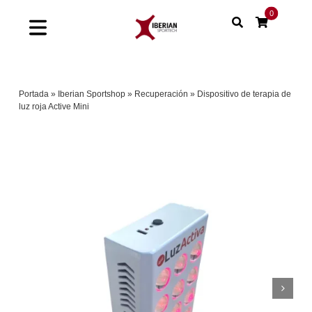
Saltar
0
al
Toggle
contenido
Navigation
Home
Portada
»
Iberian Sportshop
»
Recuperación
»
Dispositivo de terapia de
luz roja Active Mini
Shop
Soluciones
Proyectos
Nuestras marcas
Sinergias