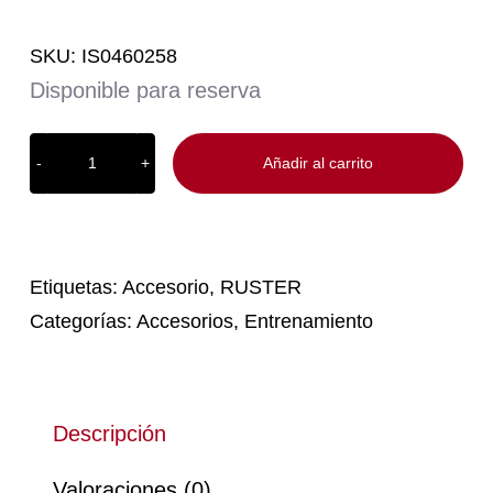
SKU:
IS0460258
Disponible para reserva
Añadir al carrito
Trunk
blaster
-
Ruster
cantidad
Etiquetas:
Accesorio
,
RUSTER
Categorías:
Accesorios
,
Entrenamiento
Descripción
Valoraciones (0)