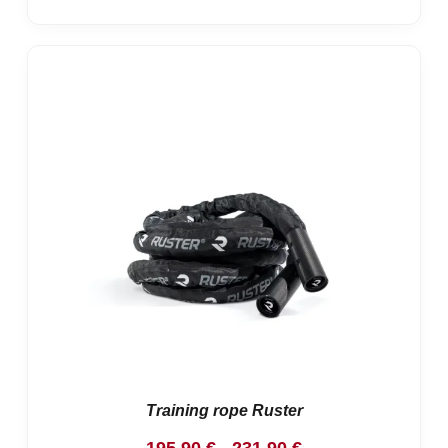
Training rope Ruster
Rango