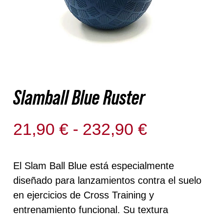
Nosotros
Contacto
Mi cuenta
Slamball Blue Ruster
Rango
21,90
€
-
232,90
€
Sin existencias
de
precios:
El Slam Ball Blue está especialmente
diseñado para lanzamientos contra el suelo
desde
en ejercicios de Cross Training y
21,90 €
entrenamiento funcional. Su textura