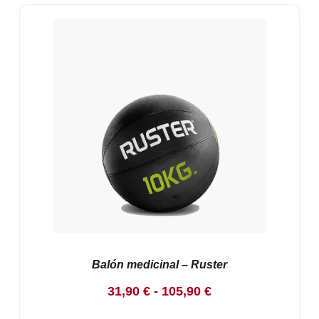
Balón medicinal – Ruster
Rango
31,90
€
-
105,90
€
de