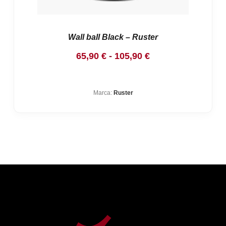
Wall ball Black – Ruster
Rango
65,90
€
-
105,90
€
de
precios:
Marca:
Ruster
desde
65,90 €
hasta
105,90 €