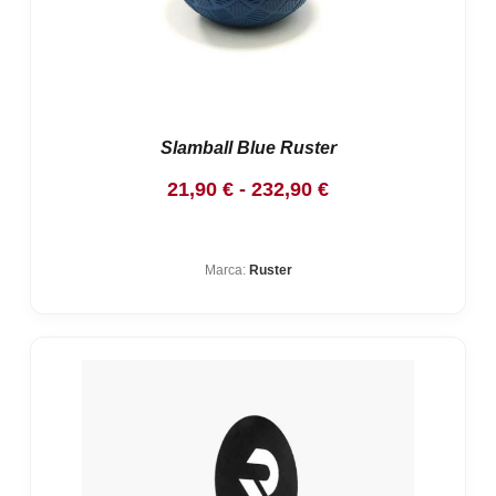
Slamball Blue Ruster
Rango
21,90
€
-
232,90
€
de
precios:
Marca:
Ruster
desde
21,90 €
hasta
232,90 €