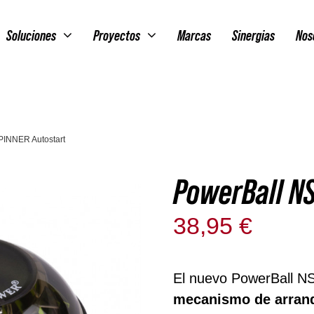
Soluciones
Proyectos
Marcas
Sinergias
Nos
INNER Autostart
PowerBall N
38,95
€
Solo qued
El nuevo PowerBall NS
mecanismo de arranq