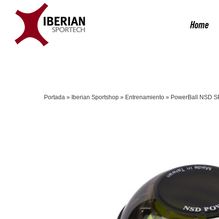
Saltar
al
Home
contenido
Portada
»
Iberian Sportshop
»
Entrenamiento
»
PowerBall NSD SP