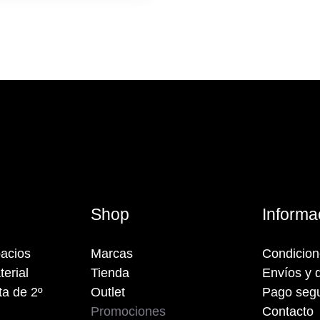
s
Shop
Informa
acios
Marcas
Condicio
terial
Tienda
Envíos y 
a de 2º
Outlet
Pago seg
Promociones
Contacto