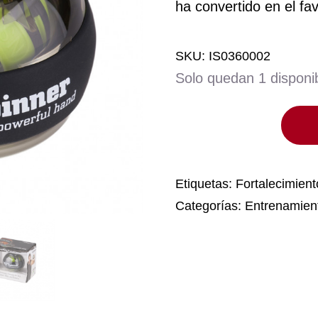
ha convertido en el fav
SKU:
IS0360002
Solo quedan 1 disponi
PowerBall
NSD
SPINNER
Autostart
Etiquetas:
Fortalecimient
cantidad
Categorías:
Entrenamien