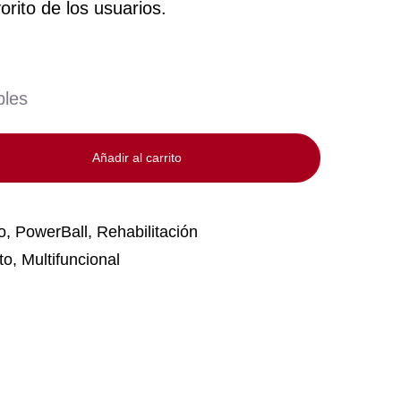
orito de los usuarios.
bles
Añadir al carrito
o
,
PowerBall
,
Rehabilitación
to
,
Multifuncional