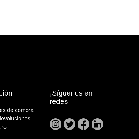
ción
¡Síguenos en
redes!
nes de compra
devoluciones
uro