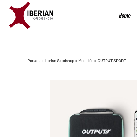
Saltar
al
Home
contenido
Portada
»
Iberian Sportshop
»
Medición
»
OUTPUT SPORT