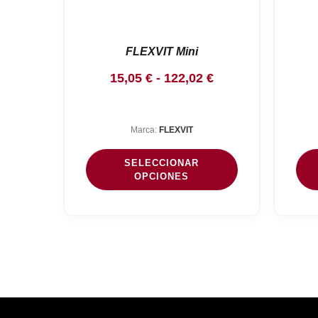
FLEXVIT Mini
Rango
15,05
€
-
122,02
€
de
precios:
Marca:
FLEXVIT
desde
15,05 €
SELECCIONAR
hasta
OPCIONES
122,02 €