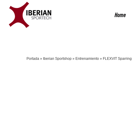
Saltar
al
Home
contenido
Portada
»
Iberian Sportshop
»
Entrenamiento
»
FLEXVIT Sparring 