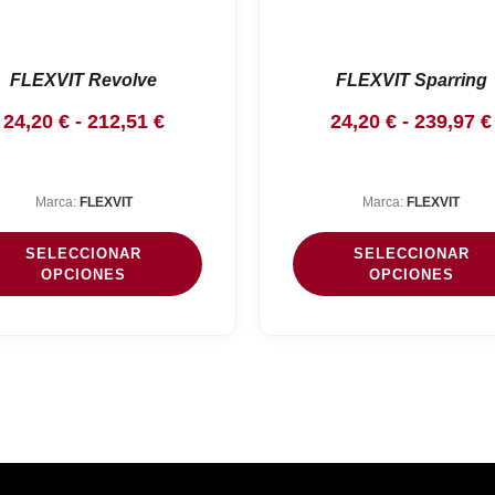
FLEXVIT Revolve
FLEXVIT Sparring
Rango
24,20
€
-
212,51
€
24,20
€
-
239,97
€
de
precios:
Marca:
FLEXVIT
Marca:
FLEXVIT
desde
24,20 €
SELECCIONAR
SELECCIONAR
hasta
OPCIONES
OPCIONES
212,51 €