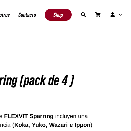
otros
Contacto
Shop
ring (pack de 4 )
an 1 disponibles (puede reservarse)
as
FLEXVIT Sparring
incluyen una
ncia (
Koka, Yuko, Wazari e Ippon
)