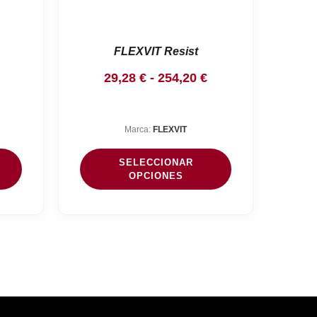
FLEXVIT Resist
Rango
Rango
29,28
€
-
254,20
€
de
de
precios:
precios:
Marca:
FLEXVIT
desde
desde
24,20 €
29,28 €
SELECCIONAR
hasta
hasta
OPCIONES
239,97 €
254,20 €