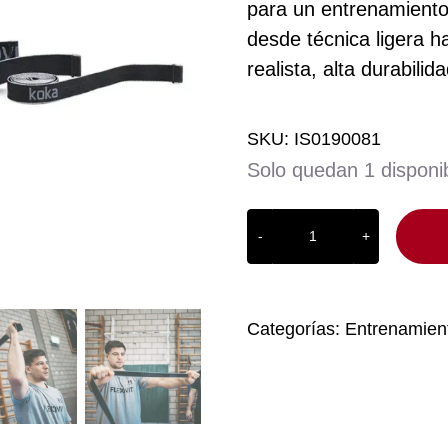
para un entrenamiento
desde técnica ligera h
realista, alta durabili
SKU:
IS0190081
Solo quedan 1 disponi
FLEXVIT
Sparring
(pack
de
Categorías:
Entrenamien
4
)
cantidad