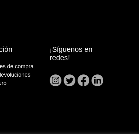
ción
¡Síguenos en
redes!
nes de compra
devoluciones
uro